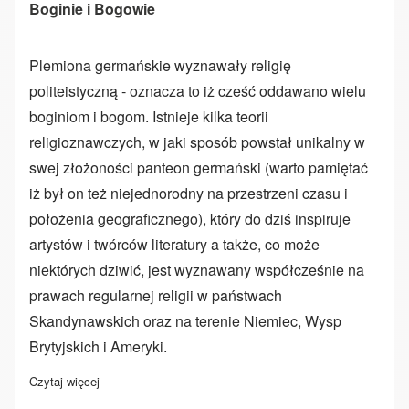
Boginie i Bogowie
Plemiona germańskie wyznawały religię
politeistyczną - oznacza to iż cześć oddawano wielu
boginiom i bogom. Istnieje kilka teorii
religioznawczych, w jaki sposób powstał unikalny w
swej złożoności panteon germański (warto pamiętać
iż był on też niejednorodny na przestrzeni czasu i
położenia geograficznego), który do dziś inspiruje
artystów i twórców literatury a także, co może
niektórych dziwić, jest wyznawany współcześnie na
prawach regularnej religii w państwach
Skandynawskich oraz na terenie Niemiec, Wysp
Brytyjskich i Ameryki.
Czytaj więcej
o Boginie i Bogowie