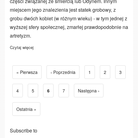
części związanej ze śmiercią lub Odynem. Innym
miejscem jego znalezienia jest statek grobowy, z
grobu dwóch kobiet (w różnym wieku) - w tym jednej z
wyższej sfery społecznej, zmarłej prawdopodobnie na
artretyzm.
Czytaj więcej
o Valknut
Pierwsza strona
« Pierwsza
Poprzednia strona
‹ Poprzednia
Strona
1
Strona
2
Strona
3
Strona
4
Strona
5
Bieżąca strona
6
Strona
7
Następna strona
Następna ›
Stronicowanie
Ostatnia strona
Ostatnia »
Subscribe to