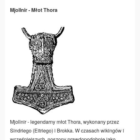
Mjollnir - Młot Thora
Mjollnir - legendarny młot Thora, wykonany przez
Sindriego (Eitriego) i Brokka. W czasach wikingów i
wcześniejszych, noszony prawdopodobnie jako