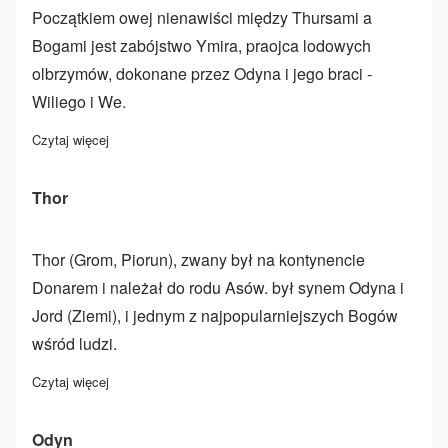
Początkiem owej nienawiści między Thursami a
Bogami jest zabójstwo Ymira, praojca lodowych
olbrzymów, dokonane przez Odyna i jego braci -
Wiliego i We.
Czytaj więcej
o Thursowie (Olbrzymy)
Thor
Thor (Grom, Piorun), zwany był na kontynencie
Donarem i należał do rodu Asów. był synem Odyna i
Jord (Ziemi), i jednym z najpopularniejszych Bogów
wśród ludzi.
Czytaj więcej
o Thor
Odyn