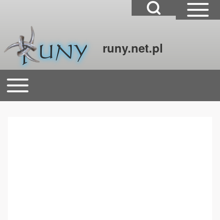
Open Search Block
Open Sidebar Mai
runy.net.pl
Szukaj
Open or Close horizontal Main Menu
Główna nawigacja
Close Search Block