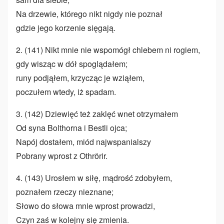
Na drzewie, którego nikt nigdy nie poznał
gdzie jego korzenie sięgają.
2. (141) Nikt mnie nie wspomógł chlebem ni rogiem,
gdy wisząc w dół spoglądałem;
runy podjąłem, krzycząc je wziąłem,
poczułem wtedy, iż spadam.
3. (142) Dziewięć też zaklęć wnet otrzymałem
Od syna Bolthorna i Bestli ojca;
Napój dostałem, miód najwspanialszy
Pobrany wprost z Othrörir.
4. (143) Urosłem w siłę, mądrość zdobyłem,
poznałem rzeczy nieznane;
Słowo do słowa mnie wprost prowadzi,
Czyn zaś w kolejny się zmienia.