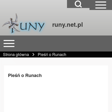
Open Search Block
Open Sidebar Mai
runy.net.pl
Szukaj
Open or Close horizontal Main Menu
Główna nawigacja
Close Search Block
Strona główna
Pieśń o Runach
Ścieżka nawigacyjna
Pieśń o Runach