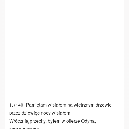
1. (140) Pamiętam wisiałem na wietrznym drzewie
przez dziewięć nocy wisiałem
Włócznią przebity, byłem w ofierze Odyna,
sam dla siebie,