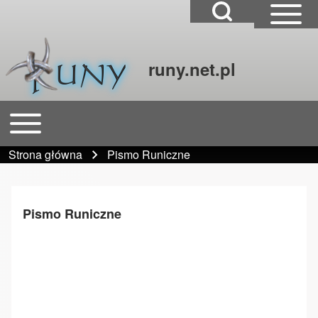
Open Search Block
Open Sidebar Mai
runy.net.pl
Szukaj
Open or Close horizontal Main Menu
Główna nawigacja
Close Search Block
Strona główna
Pismo Runiczne
Ścieżka nawigacyjna
Pismo Runiczne