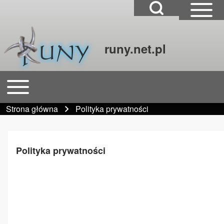
Open Search Block
Open Sidebar Mai
runy.net.pl
Szukaj
Open or Close horizontal Main Menu
Główna nawigacja
Close Search Block
Strona główna
Polityka prywatności
Ścieżka nawigacyjna
Polityka prywatności