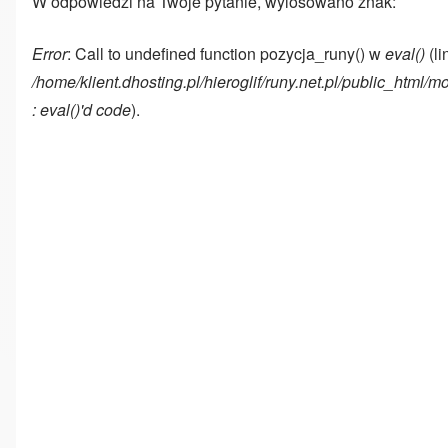
W odpowiedzi na Twoje pytanie, wylosowano znak:
Error
: Call to undefined function pozycja_runy() w
eval()
(li
/home/klient.dhosting.pl/hieroglif/runy.net.pl/public_html
: eval()'d code
).