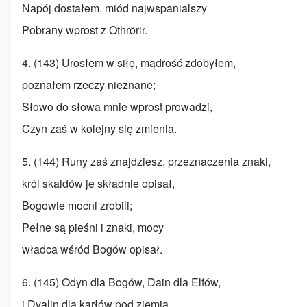
Napój dostałem, miód najwspanialszy
Pobrany wprost z Othrörir.
4. (143) Urosłem w siłę, mądrość zdobyłem,
poznałem rzeczy nieznane;
Słowo do słowa mnie wprost prowadzi,
Czyn zaś w kolejny się zmienia.
5. (144) Runy zaś znajdziesz, przeznaczenia znaki,
król skaldów je składnie opisał,
Bogowie mocni zrobili;
Pełne są pieśni i znaki, mocy
władca wśród Bogów opisał.
6. (145) Odyn dla Bogów, Dain dla Elfów,
i Dvalin dla karłów pod ziemią