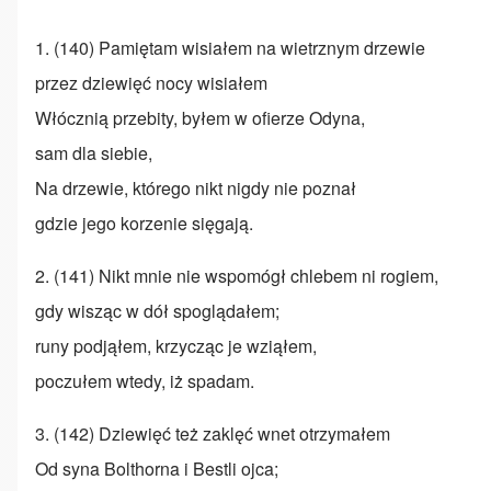
1. (140) Pamiętam wisiałem na wietrznym drzewie
przez dziewięć nocy wisiałem
Włócznią przebity, byłem w ofierze Odyna,
sam dla siebie,
Na drzewie, którego nikt nigdy nie poznał
gdzie jego korzenie sięgają.
2. (141) Nikt mnie nie wspomógł chlebem ni rogiem,
gdy wisząc w dół spoglądałem;
runy podjąłem, krzycząc je wziąłem,
poczułem wtedy, iż spadam.
3. (142) Dziewięć też zaklęć wnet otrzymałem
Od syna Bolthorna i Bestli ojca;