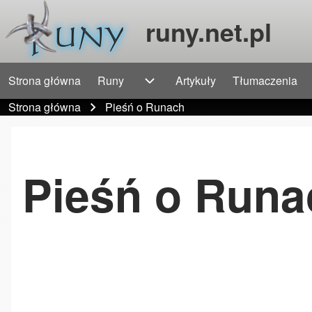
runy.net.pl
Strona główna
Runy
Artykuły
Tłumaczenia
Główna nawigacja
Szukaj
Runy sub-navigation
Strona główna
Pieśń o Runach
Ścieżka nawigacyjna
Close Search Block
Pieśń o Runa