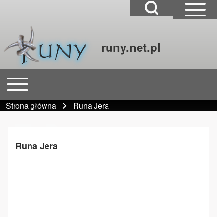
Open Search Block
Open Sidebar Mai
runy.net.pl
Szukaj
Open or Close horizontal Main Menu
Główna nawigacja
Close Search Block
Strona główna
Runa Jera
Ścieżka nawigacyjna
Runa Jera