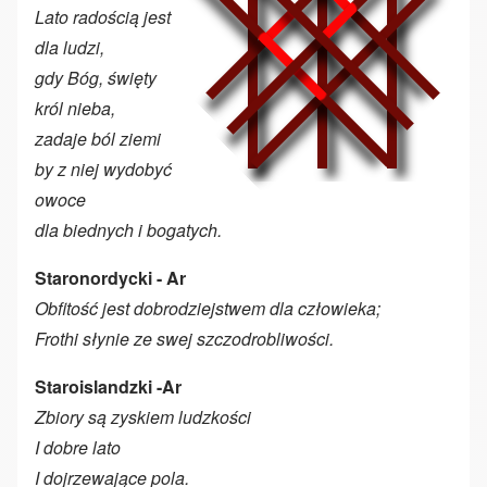
Lato radością jest
dla ludzi,
gdy Bóg, święty
król nieba,
zadaje ból ziemi
by z niej wydobyć
owoce
dla biednych i bogatych.
Staronordycki - Ar
Obfitość jest dobrodziejstwem dla człowieka;
Frothi słynie ze swej szczodrobliwości.
Staroislandzki -Ar
Zbiory są zyskiem ludzkości
I dobre lato
I dojrzewające pola.