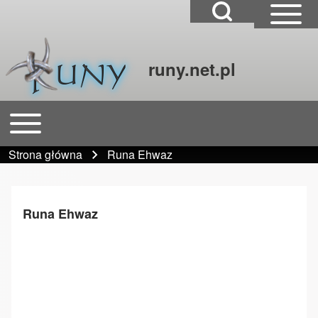
Open Search Block
Open Sidebar Mai
runy.net.pl
Szukaj
Open or Close horizontal Main Menu
Główna nawigacja
Close Search Block
Strona główna
Runa Ehwaz
Ścieżka nawigacyjna
Runa Ehwaz