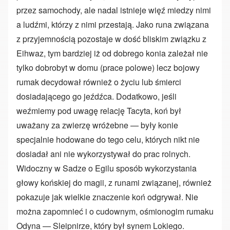
przez samochody, ale nadal istnieje więź miedzy nimi
a ludźmi, którzy z nimi przestają. Jako runa związana
z przyjemnością pozostaje w dość bliskim związku z
Eihwaz, tym bardziej iż od dobrego konia zależał nie
tylko dobrobyt w domu (prace polowe) lecz bojowy
rumak decydował również o życiu lub śmierci
dosiadającego go jeźdźca. Dodatkowo, jeśli
weźmiemy pod uwagę relację Tacyta, koń był
uważany za zwierzę wróżebne — były konie
specjalnie hodowane do tego celu, których nikt nie
dosiadał ani nie wykorzystywał do prac rolnych.
Widoczny w Sadze o Egilu sposób wykorzystania
głowy końskiej do magii, z runami związanej, również
pokazuje jak wielkie znaczenie koń odgrywał. Nie
można zapomnieć i o cudownym, ośmionogim rumaku
Odyna — Sleipnirze, który był synem Lokiego.