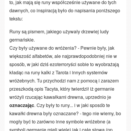
to, jak mają się runy współcześnie używane do tych
dawnych, co inspiracją było do napisania poniższego
tekstu:
Runy są pismem, jakiego używały drzewiej ludy
germańskie.
Czy były używane do wróżenia? - Pewnie były, jak
większość alfabetów, ale najprawdopodobniej nie w
sposób, w jaki dziś ezoterroryści sobie to wyobrażają
kładąc na runy kalki z Tarota i innych systemów
wróżebnych. Tu przychodzi nam z pomocą i zarazem
przeszkodą opis Tacyta, który twierdził iż germanie
wróżyli rzucając kawałkami drewna, uprzednio je
oznaczając
. Czy były to runy... i w jaki sposób te
kawałki drewna były oznaczane? - tego nie wiemy, bo
mogły być to zarówno inne symbole wróżebne (a
symboli germanie mieli wiele) jak i całe słowa (np.