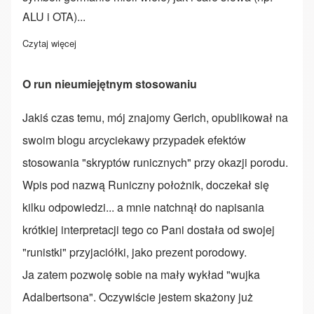
ALU i OTA)...
Czytaj więcej
o Runy współczesne a dawne
O run nieumiejętnym stosowaniu
Jakiś czas temu, mój znajomy Gerich, opublikował na
swoim blogu arcyciekawy przypadek efektów
stosowania "skryptów runicznych" przy okazji porodu.
Wpis pod nazwą
Runiczny położnik
, doczekał się
kilku odpowiedzi... a mnie natchnął do napisania
krótkiej interpretacji tego co Pani dostała od swojej
"runistki" przyjaciółki, jako prezent porodowy.
Ja zatem pozwolę sobie na mały wykład "wujka
Adalbertsona". Oczywiście jestem skażony już