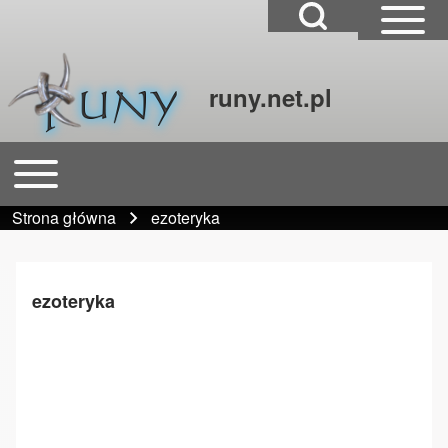
Open Search Block
Open Sidebar Mai
runy.net.pl
Szukaj
Open or Close horizontal Main Menu
Główna nawigacja
Close Search Block
Strona główna
ezoteryka
Ścieżka nawigacyjna
ezoteryka