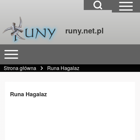
Open Search Block
Open Sidebar Mai
runy.net.pl
Szukaj
Open or Close horizontal Main Menu
Główna nawigacja
Close Search Block
Strona główna
Runa Hagalaz
Ścieżka nawigacyjna
Runa Hagalaz