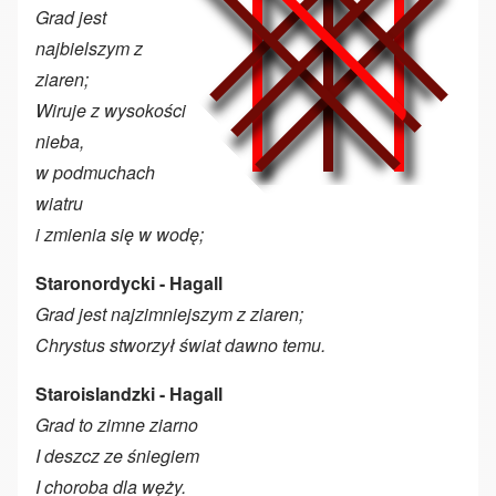
Grad jest
najbielszym z
ziaren;
Wiruje z wysokości
nieba,
w podmuchach
wiatru
i zmienia się w wodę;
Staronordycki - Hagall
Grad jest najzimniejszym z ziaren;
Chrystus stworzył świat dawno temu.
Staroislandzki - Hagall
Grad to zimne ziarno
I deszcz ze śniegiem
I choroba dla węży.