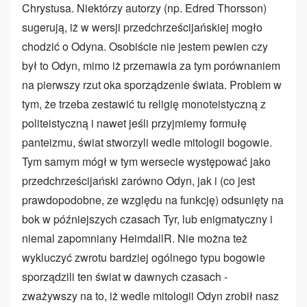
Chrystusa. Niektórzy autorzy (np. Edred Thorsson)
sugerują, iż w wersji przedchrześcijańskiej mogło
chodzić o Odyna. Osobiście nie jestem pewien czy
był to Odyn, mimo iż przemawia za tym porównaniem
na pierwszy rzut oka sporządzenie świata. Problem w
tym, że trzeba zestawić tu religię monoteistyczną z
politeistyczną i nawet jeśli przyjmiemy formułę
panteizmu, świat stworzyli wedle mitologii bogowie.
Tym samym mógł w tym wersecie występować jako
przedchrześcijański zarówno Odyn, jak i (co jest
prawdopodobne, ze względu na funkcję) odsunięty na
bok w późniejszych czasach Tyr, lub enigmatyczny i
niemal zapomniany HeimdallR. Nie można też
wykluczyć zwrotu bardziej ogólnego typu bogowie
sporządzili ten świat w dawnych czasach -
zważywszy na to, iż wedle mitologii Odyn zrobił nasz